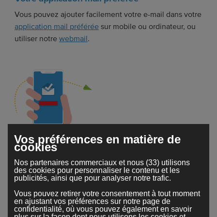
Vous pouvez ajouter facilement votre e-mail dans votre
application mail préférée
sur mobile ou ordinateur, ou
utiliser notre
webmail
.
Vos préférences en matière de
cookies
Accessible n'importe où
Nos partenaires commerciaux et nous (33) utilisons
des cookies pour personnaliser le contenu et les
Avec Webador, vous avez accès en permanence à vos
publicités, ainsi que pour analyser notre trafic.
e-mails. Votre messagerie sécurisée peut être
Vous pouvez retirer votre consentement à tout moment
consultée à tout moment sur vos appareils personnels.
en ajustant vos préférences sur notre page de
confidentialité, où vous pouvez également en savoir
plus sur la façon dont nous utilisons les cookies et