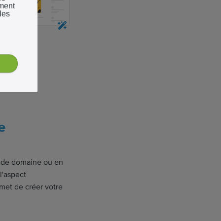
ement
les
e
m de domaine ou en
l'aspect
rmet de créer votre