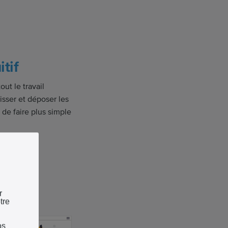
tif
out le travail
lisser et déposer les
 de faire plus simple
r
tre
os