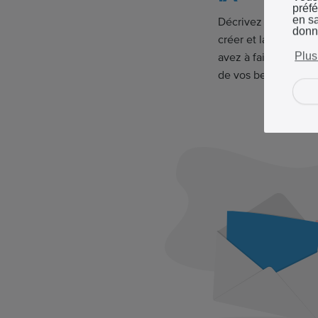
préf
en sa
Décrivez simplement
donn
créer et laissez l'I
Plus
avez à faire est de 
de vos besoins.