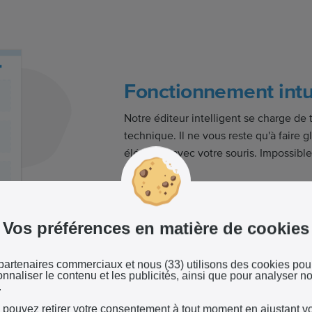
Fonctionnement intui
Notre éditeur intelligent se charge de t
technique. Il ne vous reste qu'à faire g
éléments avec votre souris. Impossible
!
Vos préférences en matière de cookies
partenaires commerciaux et nous (33) utilisons des cookies pou
nnaliser le contenu et les publicités, ainsi que pour analyser no
e site internet avec
.
 pouvez retirer votre consentement à tout moment en ajustant v