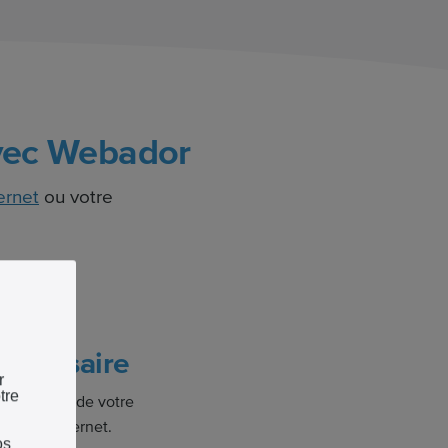
avec Webador
ternet
ou votre
nécessaire
r
tre
 réservation de votre
e site internet.
os