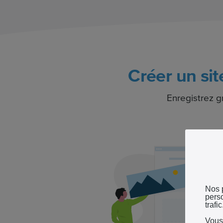
Créer un si
Enregistrez 
Nos 
perso
trafic
Vous