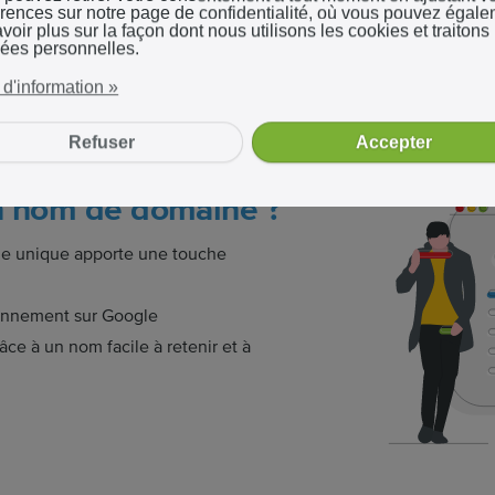
érences sur notre page de confidentialité, où vous pouvez égal
Démarrer
voir plus sur la façon dont nous utilisons les cookies et traitons 
ées personnelles.
 d'information »
Refuser
Accepter
n nom de domaine ?
 unique apporte une touche
onnement sur Google
âce à un nom facile à retenir et à