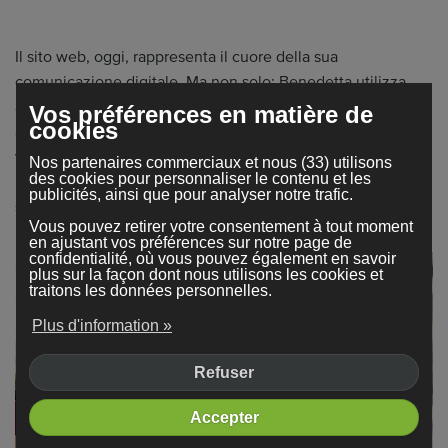
Il sito web, oggi, rappresenta il cuore della sua
comunicazione digitale. Ma non solo: Benedetta utilizza
anche l'email marketing per dialogare direttamente con gli
Vos préférences en matière de
cookies
albergatori, offrendo servizi su misura, pacchetti dedicati e
vantaggi pensati per stabilire relazioni durature. "Il rapporto
Nos partenaires commerciaux et nous (33) utilisons
des cookies pour personnaliser le contenu et les
umano per me è fondamentale. Ogni cliente è unico e io mi
publicités, ainsi que pour analyser notre trafic.
sento parte del team di ogni hotel che seguo".
Vous pouvez retirer votre consentement à tout moment
en ajustant vos préférences sur notre page de
confidentialité, où vous pouvez également en savoir
plus sur la façon dont nous utilisons les cookies et
traitons les données personnelles.
Plus d'information »
Refuser
Accepter