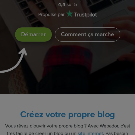
4,4
sur 5
Propulsé par
Démarrer
Comment ça marche
Créez votre propre blog
Vous rêvez d'ouvrir votre propre blog ? Avec Webador, c'est
très facile de créer un blog ou un
site internet
. Pas besoin