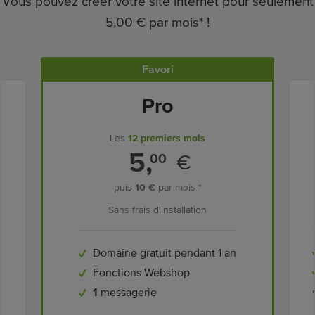
Vous pouvez créer votre site internet pour seulement
5,00 € par mois* !
Favori
Pro
Les
12 premiers mois
5,
€
00
puis
10 €
par mois *
Sans frais d'installation
Domaine gratuit pendant 1 an
Fonctions Webshop
1
messagerie