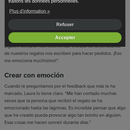
traitons les données personnelles.
Un Taller conectado con el mundo
Plus d'information »
Las redes sociales han sido una parte esencial del
crecimiento de Gala Atelier. “Nos han permitido llegar a
Refuser
muchísima gente, pero el boca a boca ha sido aún más
Accepter
importante. Muchos nuevos clientes nos conocen porque
alguien cercano nos recomendó. Incluso los destinatarios
de nuestros regalos nos escriben para hacer pedidos. ¡Eso
me emociona muchísimo!”.
Crear con emoción
Cuando le preguntamos por el feedback que más le ha
marcado, Laura lo tiene claro. “Me han contado muchas
veces que la persona que recibió el regalo se ha
emocionado hasta las lágrimas. Es increíble pensar que algo
que he creado pueda provocar algo tan bonito en alguien.
Esas cosas me hacen sonreír durante días.”