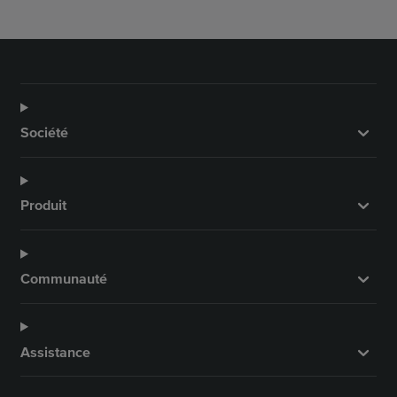
c
s
u
n
e
t
T
k
b
a
u
e
o
g
b
d
o
r
e
I
Société
k
a
n
m
Produit
Communauté
Assistance